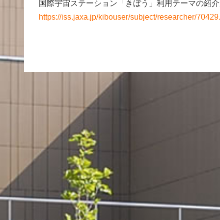
国際宇宙ステーション「きぼう」利用テーマの紹介
https://iss.jaxa.jp/kibouser/subject/researcher/70429