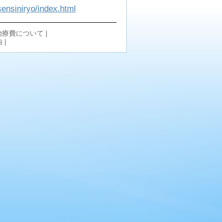
sensiniryo/index.html
治療費について
|
内
|