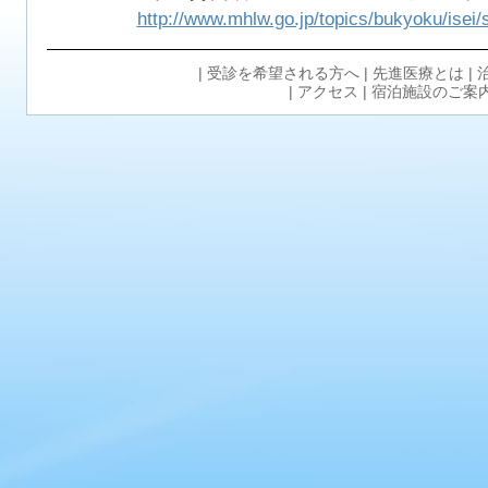
http://www.mhlw.go.jp/topics/bukyoku/isei/
|
受診を希望される方へ
|
先進医療とは
|
|
アクセス
|
宿泊施設のご案